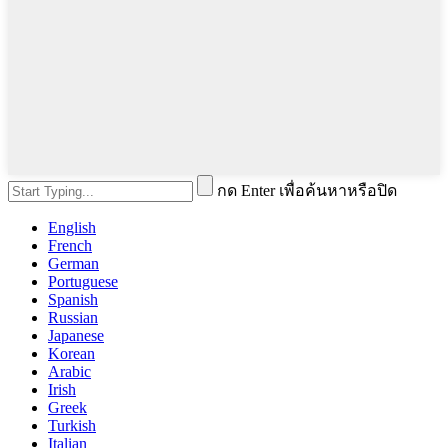
กด Enter เพื่อค้นหาหรือปิด
English
French
German
Portuguese
Spanish
Russian
Japanese
Korean
Arabic
Irish
Greek
Turkish
Italian